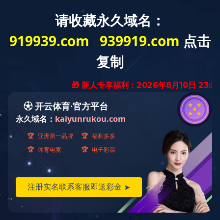
我公司专业生产制药机械、食品机械、化工机械、是集研制、开发、销售于一体的专
网站首页
关于我们
新闻资讯
产
产品展示
当前位置：
首页
> 公司产
粉碎系列
乐竞在线平台
混合系列