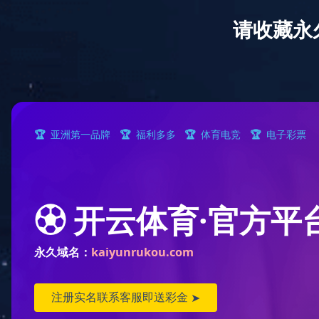
我公司专业生产制药机械、食品机械、化工机械、是集研制、开发、销
网站首页
关于我们
新闻资讯
Previous