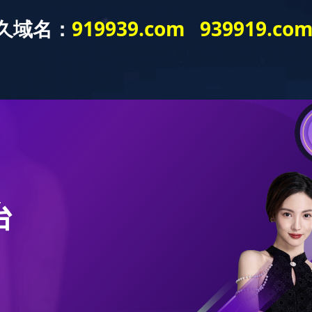
售于一体的专业药化机械制造厂家
产品中心
服务支持
客户留言
乐