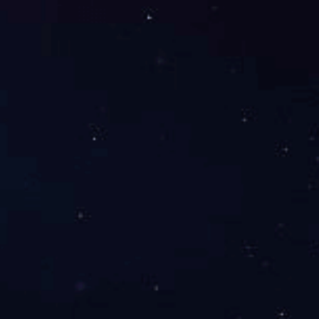
：粉碎原料的设备
用外来力量，克服物料的内聚力，将大颗粒固体物料变为小颗粒甚至微
。乐竞在线官网应用非常广，各行各业普遍都在使用，因——
安全技术及制造指南
本公司乐竞在线官网的安全设计、制造、使用等方面的要求。 本标准适用于
乐竞在线官网(以下简称“乐竞在线官网”)。——